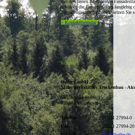
Bei den neuen intelligenten Fassadenf
schützen die Fassaden, sind langlebig 
Fassadengestaltung haben, setzen Sie s
> Kontaktformular
Kontakt
Beller GmbH
Malerwerkstätte - Trockenbau - Aku
Steinheimer Straße 35
89518 Heidenheim
Telefon
07321 27994-0
Fax
07321 27994-20
E-Mail
info@beller.de