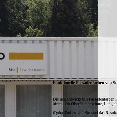
Funktionelle Fassadenfarben von St
Die neu entwickelten Fassadenfarben i
bieten. Ob Oberflächenschutz, Langlebi
iQolor-Farben von Sto sind das Result