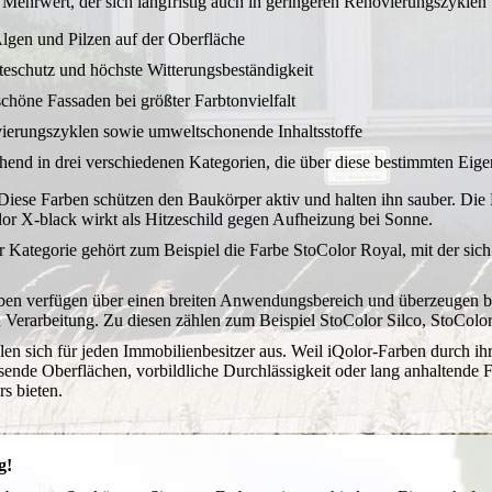
n Mehrwert, der sich langfristig auch in geringeren Renovierungszyklen 
Algen und Pilzen auf der Oberfläche
teschutz und höchste Witterungsbeständigkeit
schöne Fassaden bei größter Farbtonvielfalt
vierungszyklen sowie umweltschonende Inhaltsstoffe
chend in drei verschiedenen Kategorien, die über diese bestimmten Eig
 Diese Farben schützen den Baukörper aktiv und halten ihn sauber. Die
lor X-black wirkt als Hitzeschild gegen Aufheizung bei Sonne.
ser Kategorie gehört zum Beispiel die Farbe StoColor Royal, mit der sic
arben verfügen über einen breiten Anwendungsbereich und überzeugen 
d Verarbeitung. Zu diesen zählen zum Beispiel StoColor Silco, StoColo
en sich für jeden Immobilienbesitzer aus. Weil iQolor-Farben durch 
sende Oberflächen, vorbildliche Durchlässigkeit oder lang anhaltende Fa
s bieten.
g!