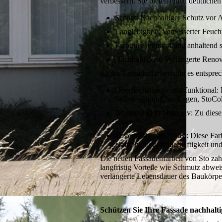
verbessern. Sie bieten einen deutliche
Schutz: Nachhaltiger Schutz vor 
Langlebigkeit: Verbesserter Feuch
Farbtonstabilität: Lang anhaltend 
Nachhaltigkeit: Verlängerte Reno
iQolor-Fassadenfarben gibt es entspre
Oberflächenaktiv und funktional:
Selbstreinigung bei Regen, StoCo
Brillant und farbintensiv: Zu die
lassen.
Zuverlässig und robust: Diese F
Haftfähigkeit, Dauerhaftigkeit un
Die neuen Fassadenfarben von Sto zahl
langfristig Vorteile wie Schmutz abwei
verlängerte Lebensdauer des Baukörper
Schützen Sie Ihre Fassade nachhalti