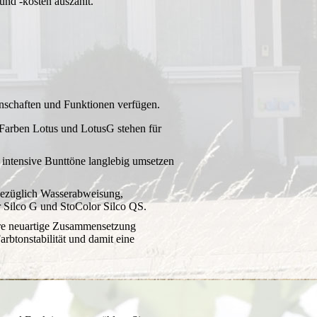
und -kosten auszahlt.
enschaften und Funktionen verfügen.
 Farben Lotus und LotusG stehen für
h intensive Bunttöne langlebig umsetzen
bezüglich Wasserabweisung,
r Silco G und StoColor Silco QS.
ihre neuartige Zusammensetzung
rbtonstabilität und damit eine