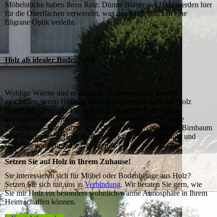
Möbelstücke haben ihren Reiz: Dünne Blätter aus Holz werden hier
für die Oberflächen verwendet, was den Möbelstücken eine
filigrane Optik verleiht.
Holz als idealer Bodenbelag
Wohlige Wärme und ursprüngliche Atmosphäre werden
geschaffen, wenn Holz als Bodenbelag eingesetzt wird. Holz
besitzt die Fähigkeit, Flüssigkeit aufzunehmen, aber auch
abzugeben und verbessert damit das Raumklima. Optimale
Bodenbelags-Materialien sind Akazie, Ulme, Apfelbaum, Birnbaum
oder Edelkastanie. Holz als Bodenbelag ist strapazierfähig und
langlebig und sehr gut zu reinigen.
Setzen Sie auf Holz in Ihrem Zuhause!
Sie interessieren sich für Möbel oder Bodenbeläge aus Holz?
Setzen Sie sich mit uns in
Verbindung
. Wir beraten Sie gern, wie
Sie mir Holz ein besonders wohnlich-warme Atmosphäre in Ihrem
Heim schaffen können.