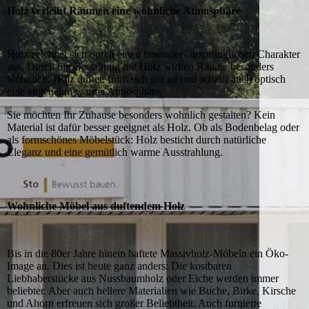
Holz verleiht Räumen eine wohnliche Atmosphäre
Holz zeichnet sich durch einen besonders ursprünglichen Charakter
aus. Durch die Gestaltung mit Holz wirken Räume besonders
wohnlich. Holz duftet, fühlt sich gut an und schafft auch optisch
eine angenehm warme Atmosphäre.
Sie möchten Ihr Zuhause besonders wohnlich gestalten? Kein
Material ist dafür besser geeignet als Holz. Ob als Bodenbelag oder
als formschönes Möbelstück: Holz besticht durch natürliche
Eleganz und eine gemütlich warme Ausstrahlung.
Wohnliche Möbel aus duftendem Holz
Bis in die 80er Jahre hinein haftete Massivholz-Möbeln ein Öko-
Image an. Dies ist heute ganz anders: Die kostbaren
Liebhaberstücke aus Nussbaumholz oder Eiche werden immer
beliebter. Aber auch hellere Materialien wie Buche, Birke, Kirsche
und Ahorn erfreuen sich großer Beliebtheit. Auch furnierte