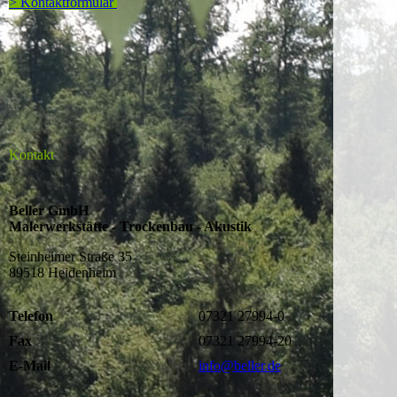
> Kontaktformular
Kontakt
Beller GmbH
Malerwerkstätte - Trockenbau - Akustik
Steinheimer Straße 35
89518 Heidenheim
Telefon
07321 27994-0
Fax
07321 27994-20
E-Mail
info@beller.de