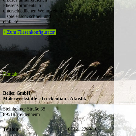
Fliesensortiments in
unterschiedlichen Wohnwelten
– spielerisch, schnell und
einfach:
> Zum Fliesenkonfigurator
Kontakt
Beller GmbH
Malerwerkstätte - Trockenbau - Akustik
Steinheimer Straße 35
89518 Heidenheim
Telefon
07321 27994-0