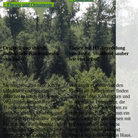
> Fliesen und Ornamente
Originell und stilvoll:
Fliesen mit HT-Veredelung
Individuelle Küchenfliesen
von Jasba: Strahlend sauber
von Jasba
wie von selbst!
Sie möchten Ihre neue Küche
Wer kennt es nicht: Auf den
individuell und trotzdem
Fliesen im Badezimmer finden
stilsicher in einen Raum zum
sich unschöne Kalkflecken und
Wohlfühlen umgestalten? Das
in der Küche Fettspritzer, die
Traditionsunternehmen Jasba
alle nur mit viel Schrubben zu
steht für Vielfalt, Qualität und
entfernen sind. Das hat nun ein
Liebe zur Keramik. Die große
Ende. Denn mit den Fliesen mit
Format- und Farbauswahl lässt
HT-Veredelung von Jasba
Ihnen in der Gestaltung schier
kommt die Sauberkeit und
unendlich viel Raum. Lassen
Frische wie von selbst ins Haus.