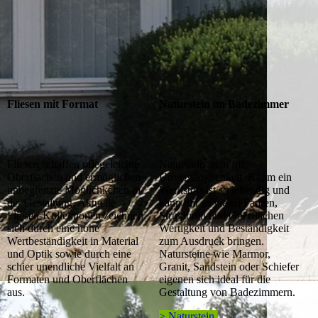
Fliesen mit Format
Naturstein im Badezimmer
Fliesen schaffen pflegeleichte
Naturstein steht für
Oberflächen und ermöglichen
Unvergänglichkeit. Kaum ein
unbegrenzte Möglichkeiten in
Werkstoff ist so lebendig und
der Gestaltung. Aktuelle
kann mit so vielen Farben,
Fliesen-Kollektionen zeichnen
Strukturen und Oberflächen
sich durch eine hohe
Wertigkeit und Beständigkeit
Wertbeständigkeit in Material
zum Ausdruck bringen.
und Optik sowie durch eine
Natursteine wie Marmor,
schier unendliche Vielfalt an
Granit, Sandstein oder Schiefer
Formaten und Oberflächen
eigenen sich ideal für die
aus.
Gestaltung von Badezimmern.
> Naturstein