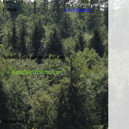
Fax
07321 27994-20
E-Mail
info@beller.de
Nehmen Sie Kontakt zu uns auf
So finden Sie uns