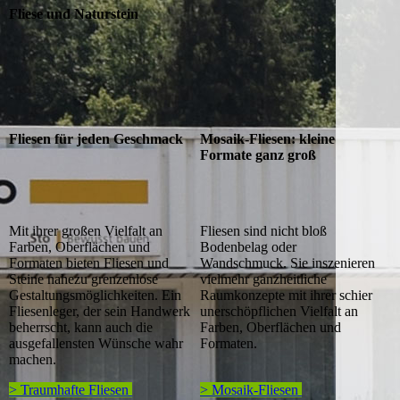
Fliese und Naturstein
Fliesen für jeden Geschmack
Mosaik-Fliesen: kleine
Formate ganz groß
Mit ihrer großen Vielfalt an
Fliesen sind nicht bloß
Farben, Oberflächen und
Bodenbelag oder
Formaten bieten Fliesen und
Wandschmuck. Sie inszenieren
Steine nahezu grenzenlose
vielmehr ganzheitliche
Gestaltungsmöglichkeiten. Ein
Raumkonzepte mit ihrer schier
Fliesenleger, der sein Handwerk
unerschöpflichen Vielfalt an
beherrscht, kann auch die
Farben, Oberflächen und
ausgefallensten Wünsche wahr
Formaten.
machen.
> Traumhafte Fliesen
> Mosaik-Fliesen